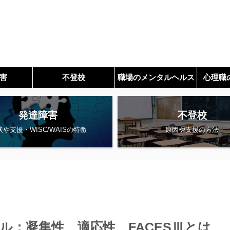
害
不登校
職場のメンタルヘルス
心理職
発達障害
不登校
状や支援・WISC/WAISの特徴
原因や支援の方法
ル：凝集性、適応性、FACESⅢとは