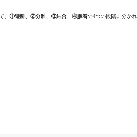
で、
①遊離
、
②分離
、
③結合
、
④膠着
の4つの段階に分かれ