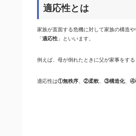
適応性とは
家族が直面する危機に対して
家族の構造や
「
適応性
」といいます
。
例えば、母が倒れたときに父が家事をする
適応性は
①無秩序
、
②柔軟
、
③
構造化
、
④