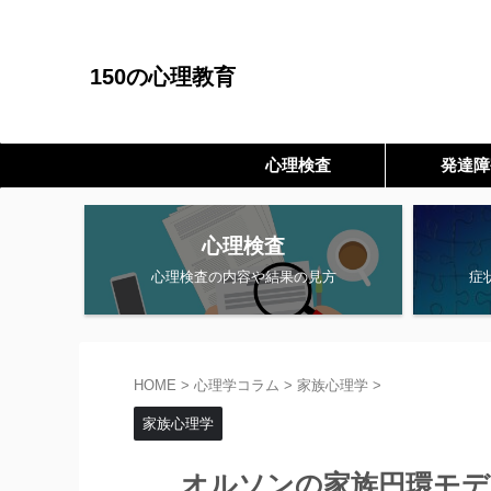
150の心理教育
心理検査
発達障
心理検査
心理検査の内容や結果の見方
症
HOME
>
心理学コラム
>
家族心理学
>
家族心理学
オルソンの家族円環モデ