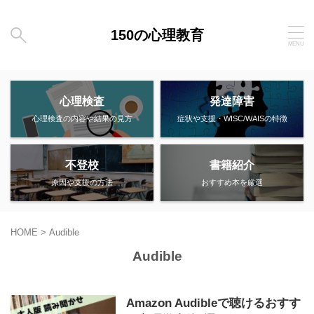
150の心理教育
心理検査
発達障害
心理検査の内容や結果の見方
症状や支援・WISC/WAISの特徴
不登校
書籍紹介
原因や支援の方法
おすすめ本を厳選
HOME
>
Audible
Audible
Amazon Audibleで聴けるおすす