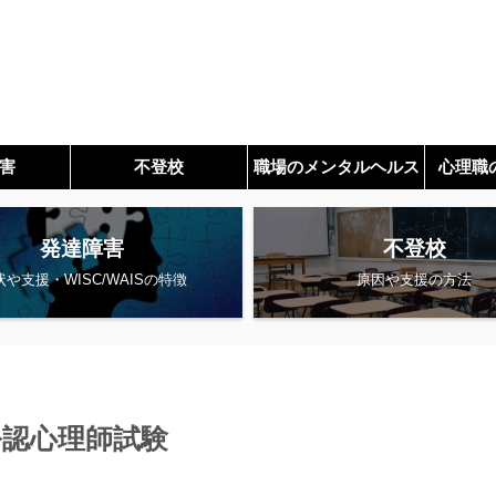
害
不登校
職場のメンタルヘルス
心理職
発達障害
不登校
状や支援・WISC/WAISの特徴
原因や支援の方法
公認心理師試験