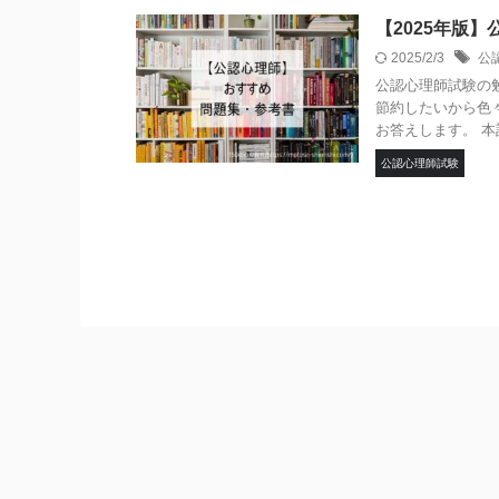
【2025年版
2025/2/3
公
公認心理師試験の
節約したいから色
お答えします。 本記
公認心理師試験