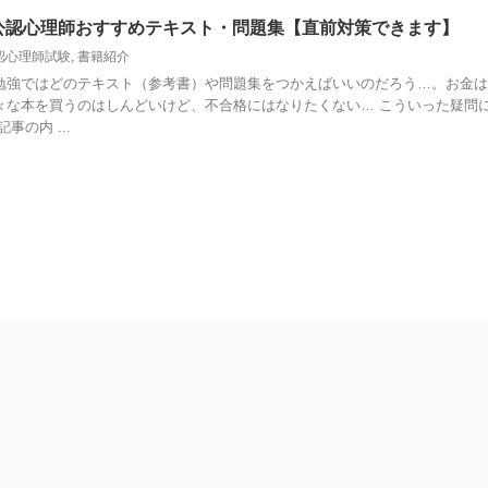
】公認心理師おすすめテキスト・問題集【直前対策できます】
認心理師試験
,
書籍紹介
勉強ではどのテキスト（参考書）や問題集をつかえばいいのだろう…。お金は
々な本を買うのはしんどいけど、不合格にはなりたくない… こういった疑問
事の内 ...