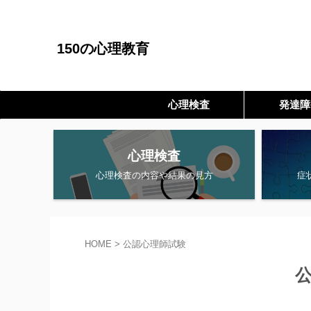
150の心理教育
心理検査
発達障
心理検査
心理検査の内容や結果の見方
症
HOME
>
公認心理師試験